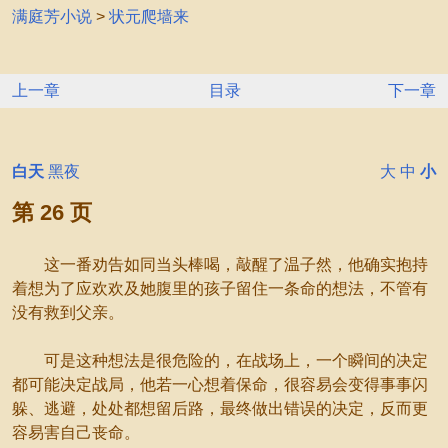
满庭芳小说
>
状元爬墙来
上一章
目录
下一章
白天
黑夜
大
中
小
第 26 页
这一番劝告如同当头棒喝，敲醒了温子然，他确实抱持
着想为了应欢欢及她腹里的孩子留住一条命的想法，不管有
没有救到父亲。
可是这种想法是很危险的，在战场上，一个瞬间的决定
都可能决定战局，他若一心想着保命，很容易会变得事事闪
躲、逃避，处处都想留后路，最终做出错误的决定，反而更
容易害自己丧命。