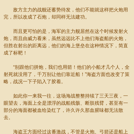
敌方主力的战舰还蓄势待发，他们不能就这样把火炮用
完，所以改成了石炮，却同样无法建功。
而且更可怕的是，海军的主力舰居然在这个时候发射火
炮，而且由威力看来，虽然远远比不上他们海盗船的火炮，
但胜在射出的距离远，他们的海上堡垒在这种情况下，简直
成了标靶！
“别跟他们拼炮，我们也用箭！他们的小船才几个人，全
射死就没用了，千万别让他们靠近船！”海盗方面也改变了策
略，战况一下子陷入了胶着。
如此你一来我一往，这场海战整整持续了三天三夜，一
眼望去，海面上全是漂浮的战船残骸、断肢残臂，甚至有一
部分的海面都被血给染红了，许久许久那血腥味都无法散
去。
海盗王方面经过这番激战，不管是火炮、弓箭还是船上