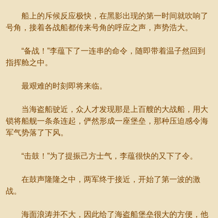
船上的斥候反应极快，在黑影出现的第一时间就吹响了
号角，接着各战船都传来号角的呼应之声，声势浩大。
“备战！”李蕴下了一连串的命令，随即带着温子然回到
指挥舱之中。
最艰难的时刻即将来临。
当海盗船驶近，众人才发现那是上百艘的大战船，用大
锁将船舰一条条连起，俨然形成一座堡垒，那种压迫感令海
军气势落了下风。
“击鼓！”为了提振己方士气，李蕴很快的又下了令。
在鼓声隆隆之中，两军终于接近，开始了第一波的激
战。
海面浪涛并不大，因此给了海盗船堡垒很大的方便，他