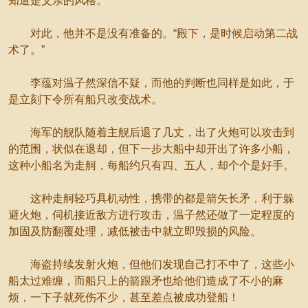
知道是父亲的风格。
对此，他并不是没有准备的。“殿下，是时候启动第二战
术了。”
李蕴对温子然深信不疑，而他的判断也同样是如此，于
是立刻下令所有船只改变战术。
海军的舰队随着主舰后退了几丈，出了火炮可以攻击到
的范围，状似在退却，但下一步大船中却开出了许多小船，
这种小船名为走舸，每船约只有四、五人，却个个是好手。
这种走舸轻巧具机动性，携带的都是箭矢长矛，利于躲
避火炮，伺机接近敌方进行攻击，温子然还做了一定程度的
加固及防翻覆处理，减低被击中就立即毁损的风险。
海盗持续发射火炮，但他们发现自己打不中了，这些小
船太过难缠，而船只上的箭跟矛也给他们造成了不小的麻
烦，一下子就死伤不少，甚至差点被成功登船！