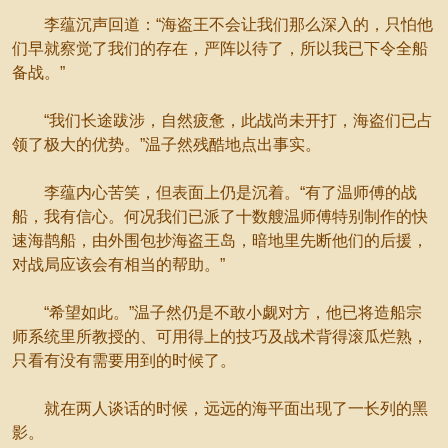
李蕴沉声回道：“海盗王不会让我们那么深入的，只怕他
们早就察觉了我们的存在，严阵以待了，所以我已下令全船
备战。”
“我们长途跋涉，自然疲惫，此战尚未开打，海盗们已占
领了极大的优势。”温子然残酷地点出事实。
李蕴内心苦笑，但表面上仍是沉着。“有了温师傅的战
船，我有信心。何况我们已派了十数艘温师傅特别制作的快
速海鹊船，由外围包抄海盗王岛，暗地里先断他们的后援，
对战局应该会有相当的帮助。”
“希望如此。”温子然仍是不敢小觑对方，他已将造船宗
师系统里所教授的、可用得上的技巧及战术背得滚瓜烂熟，
只看有没有需要用到的时候了。
就在两人谈话的时候，远远的海平面出现了一长列的黑
影。