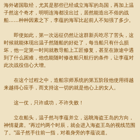
海外诸国取经，尤其是那些已经成立海军的岛国，再加上温
子然这个奇才，明明连海都没出过，居然能造出不俗的战
船……种种因素之下，李蕴的海军比起前人不知强了多少。
即使如此，第一次远征仍然让这群新兵吃尽了苦头，这
时候就能体现出温子然随船的好处了，每当船只有什么损
坏，他一定第一时间就教导船上工匠修复，甚至在旅途中遇
到了什么困难，他也能随时修改船只航行的条件，让李蕴对
此次战役信心大增。
在这个过程之中，造船宗师系统的第五阶段他使用得越
来越得心应手，而支持这一切的就是他心上的女人。
这一仗，只许成功，不许失败！
立在船头，温子然与李蕴并立，远眺海盗王岛的方向，
神情凝肃。“再过约两个时辰，就会进入海盗王岛的视线范围
了。”温子然手往前一指，对着身旁的李蕴说道。