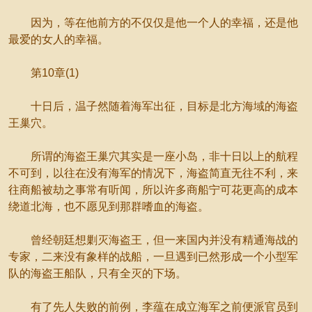
因为，等在他前方的不仅仅是他一个人的幸福，还是他
最爱的女人的幸福。
第10章(1)
十日后，温子然随着海军出征，目标是北方海域的海盗
王巢穴。
所谓的海盗王巢穴其实是一座小岛，非十日以上的航程
不可到，以往在没有海军的情况下，海盗简直无往不利，来
往商船被劫之事常有听闻，所以许多商船宁可花更高的成本
绕道北海，也不愿见到那群嗜血的海盗。
曾经朝廷想剿灭海盗王，但一来国内并没有精通海战的
专家，二来没有象样的战船，一旦遇到已然形成一个小型军
队的海盗王船队，只有全灭的下场。
有了先人失败的前例，李蕴在成立海军之前便派官员到