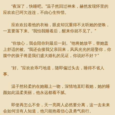
“夜深了，快睡吧。”温子然回过神来，赫然发现怀里的
应欢欢已呵欠连连，不由心生怜惜。
应欢欢拉着他的衣袖，眼皮却沉重得不太听她的使唤，
一直要落下来。“我怕我睡着后，醒来你就不见了。”
“你放心，我会陪你到最后一刻。”他将她放平，替她盖
上舒适的被。“我还会接我父亲回来，风风光光的迎娶你，你
腹中的孩子将是我们盛大婚礼的见证，你说好不好？”
“好。”应欢欢乖巧地道，随即偏过头去，睡得不省人
事。
温子然轻柔的在她额上一吻，深情地直盯着她，她的睡
颜如此温柔美丽，他永远都看不腻。
即使再怎么不舍，天一亮两人必然要分离，这一去未来
会如何没有人知道，他只能抱着信心及勇气前行。