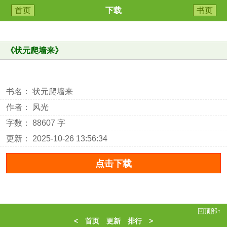
首页
下载
书页
《
状元爬墙来
》
书名： 状元爬墙来
作者： 风光
字数： 88607 字
更新： 2025-10-26 13:56:34
回顶部↑
<
首页
更新
排行
>