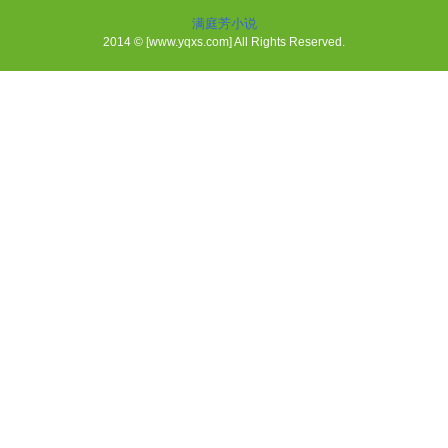
满庭芳小说
2014 © [www.yqxs.com] All Rights Reserved.