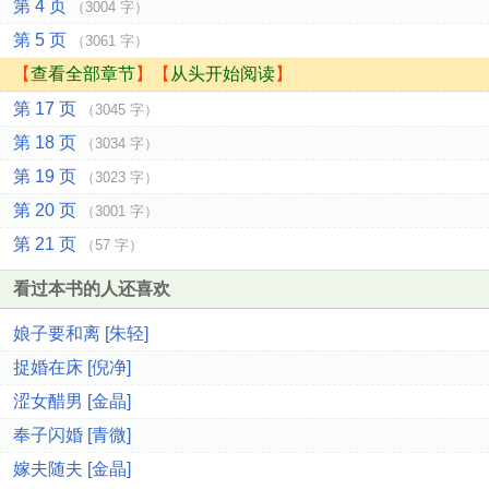
第 4 页
（3004 字）
第 5 页
（3061 字）
【
查看全部章节
】【
从头开始阅读
】
第 17 页
（3045 字）
第 18 页
（3034 字）
第 19 页
（3023 字）
第 20 页
（3001 字）
第 21 页
（57 字）
看过本书的人还喜欢
娘子要和离 [朱轻]
捉婚在床 [倪净]
涩女醋男 [金晶]
奉子闪婚 [青微]
嫁夫随夫 [金晶]