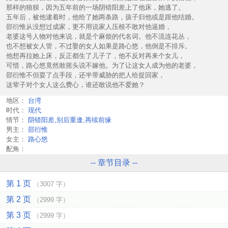
那样的狼狈，因为五年前的一场阴错阳差上了他床，她逃了。
五年后，被他逮着时，他给了她两条路，孩子归他或是跟他结婚。
邵衍惟从没想过成家，更不用说家人压根不敢对他逼婚，
老婆这号人物对他来说，就是个麻烦的代名词。他不流连花丛，
也不想被女人管，不过娶的女人如果是路心悠，他倒是不排斥。
他想再拉她上床，反正都生了儿子了，他不反对再来个女儿，
可惜，路心悠竟然敢摇头说不嫁他。为了让这女人成为他的老婆，
邵衍惟不但耍了点手段，还半带威胁的把人给捉回家，
这辈子对个女人这么费心，谁还敢说他不爱她？
地区：
台湾
时代：
现代
情节：
阴错阳差,别后重逢,再续前缘
男主：
邵衍惟
女主：
路心悠
配角：
-- 章节目录 --
第 1 页
（3007 字）
第 2 页
（2999 字）
第 3 页
（2999 字）