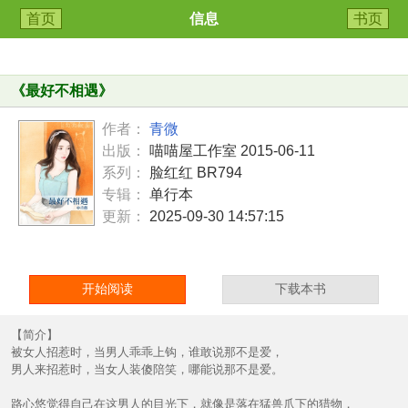
首页
信息
书页
《
最好不相遇
》
作者：
青微
出版：
喵喵屋工作室 2015-06-11
系列：
脸红红 BR794
专辑：
单行本
更新：
2025-09-30 14:57:15
开始阅读
下载本书
【简介】
被女人招惹时，当男人乖乖上钩，谁敢说那不是爱，
男人来招惹时，当女人装傻陪笑，哪能说那不是爱。
路心悠觉得自己在这男人的目光下，就像是落在猛兽爪下的猎物，