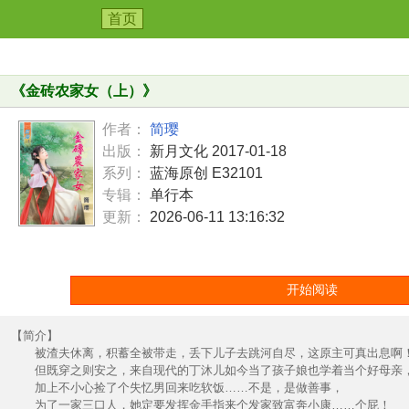
首页
《
金砖农家女（上）
》
作者：
简璎
出版：
新月文化 2017-01-18
系列：
蓝海原创 E32101
专辑：
单行本
更新：
2026-06-11 13:16:32
开始阅读
【简介】
被渣夫休离，积蓄全被带走，丢下儿子去跳河自尽，这原主可真出息啊
但既穿之则安之，来自现代的丁沐儿如今当了孩子娘也学着当个好母亲
加上不小心捡了个失忆男回来吃软饭……不是，是做善事，
为了一家三口人，她定要发挥金手指来个发家致富奔小康……个屁！