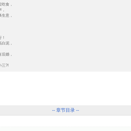
卖吃食，
声，
谈生意，
行！
高白泥，
有后婚，
三?!
-- 章节目录 --