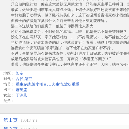
只会做陶瓷的她，偏在这大萧朝无用武之地，只能靠原主手艺种种田、
最多，做些肥皂到市集卖卖赚点小钱，上馆子吃顿好料还要被前夫来呛
幸好她脑子动得快，做了雕花砖头出来，这下连温州首富湛家都来找她
但孩子的信叔是在臭脸什么？前夫来闹时他不爽她能理解，
湛二爷送钱给他们盖房子，他架子却摆得比人家大，
还动不动就说要走，不阻碍她的幸福……喂，他是失忆不是失智好吗？
没忘了在山洞那夜，亲了她还对她……（不好意思说），她不嫁他怎么
当初也说好，她做出陶瓷的话，他就跟她姓！看看，她终于找到做瓷的
连夜烧出个瓷茶碗当“求亲理由”，这下他不在她家落户都不行，
不过，事情发展怎么越来越奇怪，婚礼赶进度十日完成，害她被谣传先
成婚后她家居然被大批官兵包围，齐声说：“恭迎王爷回京！”
喂喂，他好像很多事都没交代，包括家里还有个正室，天啊，她莫名变小
地区：
架空
时代：
古代,架空
情节：
重生穿越,近水楼台,日久生情,波折重重
男主：
萧英盛
女主：
丁沐儿
配角：
第 1 页
（3013 字）