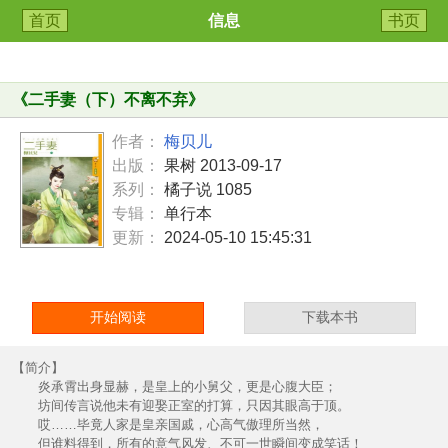
首页
信息
书页
《
二手妻（下）不离不弃
》
作者：
梅贝儿
出版：
果树 2013-09-17
系列：
橘子说 1085
专辑：
单行本
更新：
2024-05-10 15:45:31
开始阅读
下载本书
【简介】
炎承霄出身显赫，是皇上的小舅父，更是心腹大臣；
坊间传言说他未有迎娶正室的打算，只因其眼高于顶。
哎……毕竟人家是皇亲国戚，心高气傲理所当然，
但谁料得到，所有的意气风发、不可一世瞬间变成笑话！