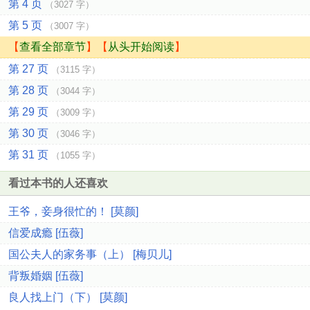
第 4 页
（3027 字）
第 5 页
（3007 字）
【
查看全部章节
】【
从头开始阅读
】
第 27 页
（3115 字）
第 28 页
（3044 字）
第 29 页
（3009 字）
第 30 页
（3046 字）
第 31 页
（1055 字）
看过本书的人还喜欢
王爷，妾身很忙的！ [莫颜]
信爱成瘾 [伍薇]
国公夫人的家务事（上） [梅贝儿]
背叛婚姻 [伍薇]
良人找上门（下） [莫颜]