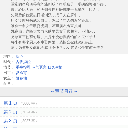
堂堂的炎府四爷意外遇刺成了睁眼瞎子，眼疾始终治不好，
曾经心比天高，如今却是连神医都束手无策的可怜人，
失明后的他意志日渐消沉，成日关在府中，
用冷漠愤怒来武装自己，隔出了生人勿近的距离，
唯有一名女子敢捋虎须，甚至屡次出言挑衅──
姚睿仙，这随大夫而来的平民女子忒胆大、不怕死，
竟敢直言他有心病、只是个会恐惧害怕的凡夫俗子！
将来有哪个男人不幸娶到她，恐怕会被她骑到头上……
啧，为何思及此他会感到不快？此女究竟和他有何关连？
地区：
架空
时代：
古代,架空
情节：
重生报恩,斗气冤家,日久生情
男主：
炎承霄
女主：
姚睿仙
配角：
-- 章节目录 --
第 1 页
（3008 字）
第 2 页
（3024 字）
第 3 页
（3037 字）