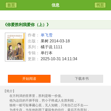
首页
信息
书页
《
你爱胜利我爱你（上）
》
作者：
单飞雪
出版：
果树 2014-03-18
系列：
橘子说 1111
专辑：
单行本
更新：
2025-10-31 14:11:34
开始阅读
下载本书
【简介】
在方利泽的世界里，胜利是唯一价值。
他为达目的不择手段，穷小子终成人生胜利组，
独有一桩可耻事藏心底，无人知晓，只有自己过不去──
为求生存，当年他利用了廖筱鱼的信任，最后不告而别，