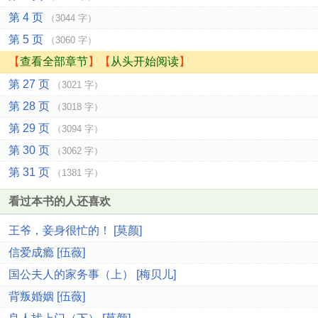
第 4 页
（3044 字）
第 5 页
（3060 字）
【
查看全部章节
】【
从头开始阅读
】
第 27 页
（3021 字）
第 28 页
（3018 字）
第 29 页
（3094 字）
第 30 页
（3062 字）
第 31 页
（1381 字）
看过本书的人还喜欢
王爷，妾身很忙的！ [莫颜]
信爱成瘾 [伍薇]
国公夫人的家务事（上） [梅贝儿]
背叛婚姻 [伍薇]