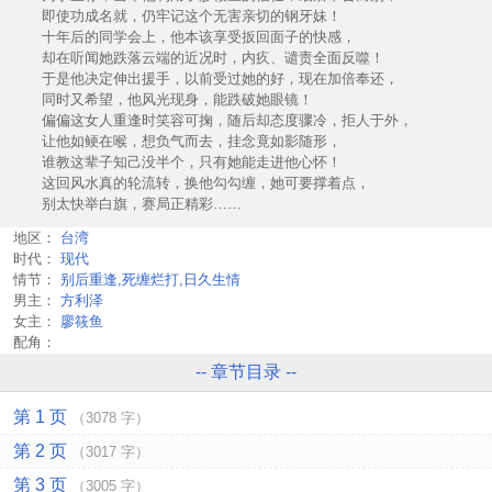
即使功成名就，仍牢记这个无害亲切的钢牙妹！
十年后的同学会上，他本该享受扳回面子的快感，
却在听闻她跌落云端的近况时，内疚、谴责全面反噬！
于是他决定伸出援手，以前受过她的好，现在加倍奉还，
同时又希望，他风光现身，能跌破她眼镜！
偏偏这女人重逢时笑容可掬，随后却态度骤冷，拒人于外，
让他如鲠在喉，想负气而去，挂念竟如影随形，
谁教这辈子知己没半个，只有她能走进他心怀！
这回风水真的轮流转，换他勾勾缠，她可要撑着点，
别太快举白旗，赛局正精彩……
地区：
台湾
时代：
现代
情节：
别后重逢,死缠烂打,日久生情
男主：
方利泽
女主：
廖筱鱼
配角：
-- 章节目录 --
第 1 页
（3078 字）
第 2 页
（3017 字）
第 3 页
（3005 字）