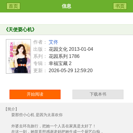
首页
信息
书页
《
天使耍心机
》
作者：
艾佟
出版：
花园文化 2013-01-04
系列：
花园系列 1786
专辑：
幸福宝藏 2
更新：
2026-05-29 12:59:20
开始阅读
下载本书
【简介】
耍那些小心机 是因为太喜欢你
外婆去环岛旅行，把她一个人丢在家真是太好了！
在这一刻，她简直想感谢老妈把她生成一个厨艺白痴，