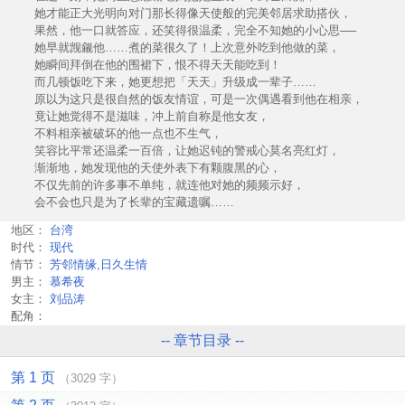
她才能正大光明向对门那长得像天使般的完美邻居求助搭伙，
果然，他一口就答应，还笑得很温柔，完全不知她的小心思──
她早就觊觎他……煮的菜很久了！上次意外吃到他做的菜，
她瞬间拜倒在他的围裙下，恨不得天天能吃到！
而几顿饭吃下来，她更想把「天天」升级成一辈子……
原以为这只是很自然的饭友情谊，可是一次偶遇看到他在相亲，
竟让她觉得不是滋味，冲上前自称是他女友，
不料相亲被破坏的他一点也不生气，
笑容比平常还温柔一百倍，让她迟钝的警戒心莫名亮红灯，
渐渐地，她发现他的天使外表下有颗腹黑的心，
不仅先前的许多事不单纯，就连他对她的频频示好，
会不会也只是为了长辈的宝藏遗嘱……
地区：
台湾
时代：
现代
情节：
芳邻情缘,日久生情
男主：
慕希夜
女主：
刘品涛
配角：
-- 章节目录 --
第 1 页
（3029 字）