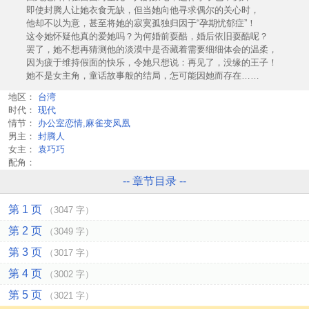
即使封腾人让她衣食无缺，但当她向他寻求偶尔的关心时，
他却不以为意，甚至将她的寂寞孤独归因于“孕期忧郁症”！
这令她怀疑他真的爱她吗？为何婚前耍酷，婚后依旧耍酷呢？
罢了，她不想再猜测他的淡漠中是否藏着需要细细体会的温柔，
因为疲于维持假面的快乐，令她只想说：再见了，没缘的王子！
她不是女主角，童话故事般的结局，怎可能因她而存在……
地区：
台湾
时代：
现代
情节：
办公室恋情,麻雀变凤凰
男主：
封腾人
女主：
袁巧巧
配角：
-- 章节目录 --
第 1 页
（3047 字）
第 2 页
（3049 字）
第 3 页
（3017 字）
第 4 页
（3002 字）
第 5 页
（3021 字）