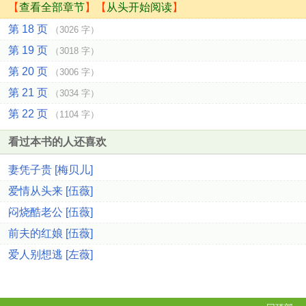
【
查看全部章节
】【
从头开始阅读
】
第 18 页
（3026 字）
第 19 页
（3018 字）
第 20 页
（3006 字）
第 21 页
（3034 字）
第 22 页
（1104 字）
看过本书的人还喜欢
妻凭子贵 [梅贝儿]
爱情从头来 [伍薇]
闷烧酷老公 [伍薇]
前夫的红娘 [伍薇]
爱人别想逃 [左薇]