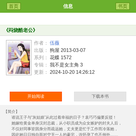
首页
信息
书页
《
闷烧酷老公
》
作者：
伍薇
出版：
狗屋 2013-03-07
系列：
花蝶 1572
专辑：
我不是女主角 3
更新：
2024-10-20 14:26:12
开始阅读
下载本书
【简介】
谁说王子与“灰姑娘”从此过着幸福的日子？袁巧巧偏要反驳！
她嫁给黄金单身汉封总裁，从小职员成为众女嫉妒的封夫人后，
不仅好同事皆因身分而疏远她，丈夫更是忙于工作而冷落她，
因此她日日独自面对空无一人的豪宅，连怀孕了也不例外……