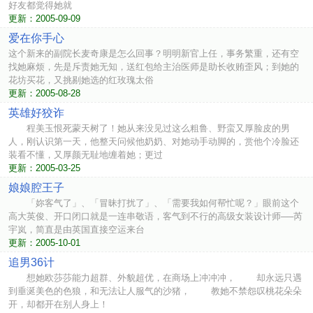
好友都觉得她就
更新：2005-09-09
爱在你手心
这个新来的副院长麦奇康是怎么回事？明明新官上任，事务繁重，还有空
找她麻烦，先是斥责她无知，送红包给主治医师是助长收贿歪风；到她的
花坊买花，又挑剔她选的红玫瑰太俗
更新：2005-08-28
英雄好狡诈
程美玉恨死蒙天树了！她从来没见过这么粗鲁、野蛮又厚脸皮的男
人，刚认识第一天，他整天问候他奶奶、对她动手动脚的，赏他个冷脸还
装看不懂，又厚颜无耻地缠着她；更过
更新：2005-03-25
娘娘腔王子
「妳客气了」、「冒昧打扰了」、「需要我如何帮忙呢？」眼前这个
高大英俊、开口闭口就是一连串敬语，客气到不行的高级女装设计师──芮
宇岚，简直是由英国直接空运来台
更新：2005-10-01
追男36计
想她欧莎莎能力超群、外貌超优，在商场上冲冲冲， 却永远只遇
到垂涎美色的色狼，和无法让人服气的沙猪， 教她不禁怨叹桃花朵朵
开，却都开在别人身上！