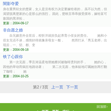
闇影夺爱
身在重男轻女的楚家，女人是没有权力决定要嫁给谁的， 虽不以为然，但
渴望脱离楚家的心是那么的强烈， 因此，楚映言乖乖接受摆布，嫁给富可
敌国的黑泽拓，
更新：2004-09-17
非自愿之婚
自兄嫂意外去世后，程忻洋就担负起养育小侄女的责任。 她和小
侄女无话不谈，感情好得就像亲母女一般， 然而打从「秀玉老师」出
现后，一、切、都、变
更新：2004-09-18
铁了心跟你
第一次见面，季言涛温柔地替她擦拭被咖啡烫到的手， 她的心，
因他的举动而疯狂地跳动著； 第二次见面，他体贴地叮嘱她别再打翻
了咖啡； 她
更新：2004-10-25
第2 / 3页
上一页
下一页
回顶部↑