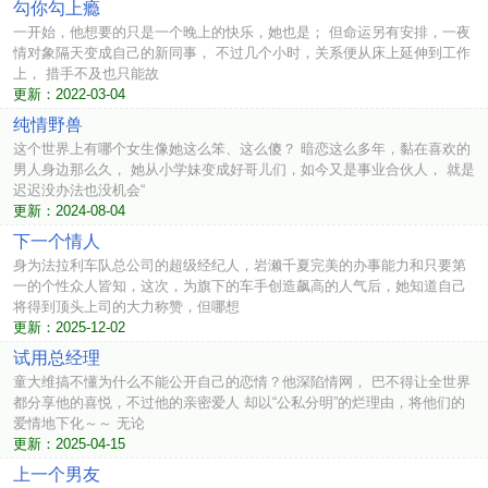
勾你勾上瘾
一开始，他想要的只是一个晚上的快乐，她也是； 但命运另有安排，一夜
情对象隔天变成自己的新同事， 不过几个小时，关系便从床上延伸到工作
上， 措手不及也只能故
更新：2022-03-04
纯情野兽
这个世界上有哪个女生像她这么笨、这么傻？ 暗恋这么多年，黏在喜欢的
男人身边那么久， 她从小学妹变成好哥儿们，如今又是事业合伙人， 就是
迟迟没办法也没机会“
更新：2024-08-04
下一个情人
身为法拉利车队总公司的超级经纪人，岩濑千夏完美的办事能力和只要第
一的个性众人皆知，这次，为旗下的车手创造飙高的人气后，她知道自己
将得到顶头上司的大力称赞，但哪想
更新：2025-12-02
试用总经理
童大维搞不懂为什么不能公开自己的恋情？他深陷情网， 巴不得让全世界
都分享他的喜悦，不过他的亲密爱人 却以“公私分明”的烂理由，将他们的
爱情地下化～～ 无论
更新：2025-04-15
上一个男友