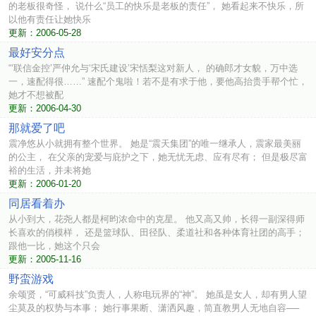
的老板很奇怪， 说什么“员工的快乐是老板的责任”， 她看起来不快乐，所
以他有责任让她快乐
更新：2006-05-28
最好安分点
“‘联信金控’严仲允与‘宋氏建设’宋恬梨这对新人， 的确郎才女貌，万中选
一，速配得很……” 速配个鬼啦！若不是有求于他，要他高抬贵手帮个忙，
她才不想被配
更新：2006-04-30
那就爱了吧
震净悠从小就拥有整个世界。 她是“震天集团”的唯一继承人，震家最美丽
的公主， 在父亲的宠爱与庇护之下，她无忧无虑、应有尽有； 但是极尽富
裕的生活，并未将她
更新：2006-01-20
同居看着办
从小到大，花尧人都是柯昀浓命中的克星。 他又高又帅，长得一副深得师
长喜欢的俏模样， 还是篮球队、田径队、柔道社和各种体育社团的高手；
跟他一比，她这个只会
更新：2005-11-16
野蛮游戏
余颂贤，“可威科技”负责人，人称电玩界的“神”。 她虽是女人，却有男人望
尘莫及的权势与本事； 她行事果断、潇洒风趣，简直教男人无地自容──