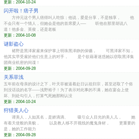
更新：2004-10-24
闪开啦！痞子男
方仲元这个男人痞得叫人吃惊；他说，爱是分享，不是独享， 他
不会只有一个情人，但她会是他的首席爱人── 听他在那里胡说八
道！他多金、英俊，还是老板
更新：2004-10-08
谜影盗心
褚野是黑泽家雇来保护掌上明珠黑泽静的保镳， 可黑泽家不知，
他其实早受雇於他们生意上的对手， 是个欲藉著迷惑她以窃取黑泽集
团商业机密的间谍！
更新：2004-09-28
关系菲浅
五年前在母亲的设计之下，叶天菲被逼着赴日认祖归宗，甚至还取了个俗
到没话说的名字——浅野裕子！为了表示对此事的不满，她在宴会上使
坏、到处勾引人，打算气死她那刚认没
更新：2004-10-24
狩猎美人心
谭美人，人如其名，是娇滴滴、 吸引众人目光的美人儿， 她
有着天使般的美貌， 以及教人移不开视线的魔鬼身材， 更重要的
是，她的工作能力
更新：2004-09-28