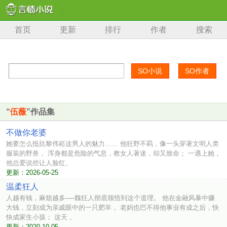
首页
更新
排行
作者
搜索
“
伍薇
”作品集
不做你老婆
她要怎么抵抗黎伟崧这男人的魅力…… 他狂野不羁，像一头穿著文明人类
服装的野兽， 浑身都是危险的气息，教女人著迷，却又致命； 一遇上她，
他总爱说些让人脸红、
更新：2026-05-25
温柔狂人
人越有钱，麻烦越多──魏狂人彻底领悟到这个道理。 他在金融风暴中赚
大钱，立刻成为亲戚眼中的一只肥羊， 老妈也巴不得他事业有成之后，快
快成家生小孩； 这天，
更新：2020-10-05