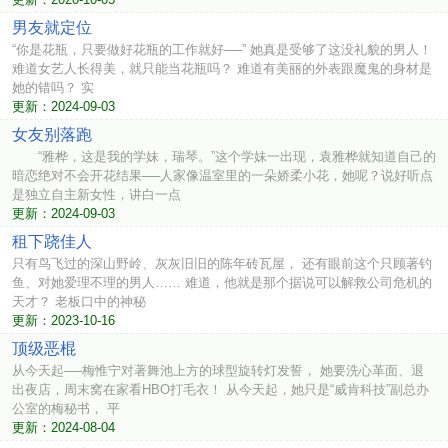
男友就定位
“你是花瓶，只要做好花瓶的工作就好──” 她真是受够了这没礼貌的男人！
难道女艺人长得美，就只能当花瓶吗？ 难道有美丽的外表跟魔鬼的身材是
她的错吗？ 实
更新：2024-09-03
女友别落跑
“雅桦，这是我的学妹，瑞琴。”这个学妹一出现，袁雅桦就知道自己的
暗恋绝对不会开花结果──人家像温室里的一朵娇柔小花，她呢？说好听点
是独立自主新女性，讲白一点
更新：2024-09-03
租下跷佳人
只有鸟飞过的深山野岭、灰灰旧旧的陈年砖瓦屋， 还有眼前这个只顾著钓
鱼、对她爱理不理的男人…… 难道，他就是那个据说可以解救公司危机的
天才？ 老板口中的神秘
更新：2023-10-16
顶级恶棍
从今天起──梅惟宁对著舞池上方的球型旋转灯发誓， 她要洗心革面、退
出夜店，周末窝在家看HBO打毛衣！ 从今天起，她只是“威肯科技”副总办
公室的梅秘书， 平
更新：2024-08-04