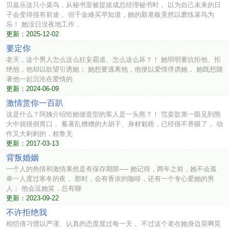
贝嘉乐这只小菜鸟，从秘书室被提拔成总经理秘书时， 以为自己未来的日
子会变得很有前途， 但千金难买早知道，她的新老板竟然以磨练菜鸟为
乐！ 她没日没夜地工作，
更新：2025-12-02
要定你
老天，这个男人怎么这么狂妄霸道、怎么这么坏？！ 她明明要抗拒他、拒
绝他，他却以欲望引诱她； 她想要逃离他，他便以爱情俘虏她， 她既想随
著他一起沉沦在爱情的
更新：2024-06-09
激情赏你一百趴
这是什么？阿姨介绍给她做造型的客人是一头熊？！ 范姿歆第一眼见到熊
大中就很倒胃口， 蓄著乱糟糟的大胡子、身材魁梧，已经很不养眼了， 动
作又大剌剌的，粗鲁无
更新：2017-03-13
背叛婚姻
一个人的热情和激情果然是有保存期限── 她记得，两年之前，她不会孤
单一人度过寒冬的夜， 那时，会有香浓的咖啡，还有一个专心爱她的男
人； 他会逗她笑，总有聊
更新：2023-09-22
不许拒绝我
柏恺倩习惯以严谨、认真的态度度过每一天， 不过这个老在她身边晃啊晃