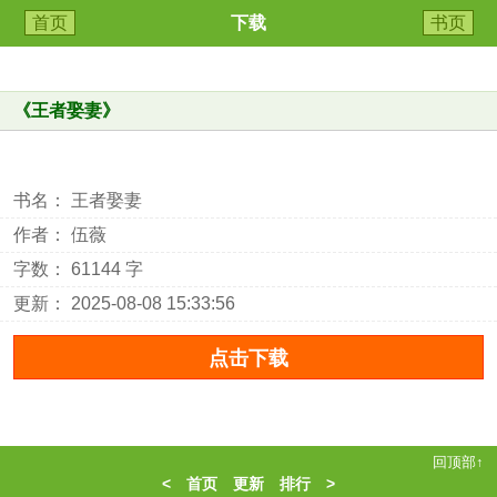
首页
下载
书页
《
王者娶妻
》
书名： 王者娶妻
作者： 伍薇
字数： 61144 字
更新： 2025-08-08 15:33:56
回顶部↑
<
首页
更新
排行
>