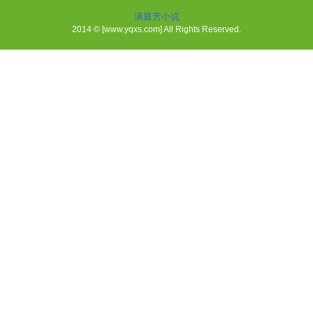
满庭芳小说
2014 © [www.yqxs.com] All Rights Reserved.