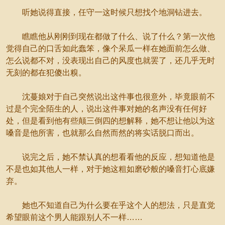
听她说得直接，任守一这时候只想找个地洞钻进去。
瞧瞧他从刚刚到现在都做了什么、说了什么？第一次他
觉得自己的口舌如此蠢笨，像个呆瓜一样在她面前怎么做、
怎么说都不对，没表现出自己的风度也就罢了，还几乎无时
无刻的都在犯傻出糗。
沈蔓娘对于自己突然说出这件事也很意外，毕竟眼前不
过是个完全陌生的人，说出这件事对她的名声没有任何好
处，但是看到他有些颠三倒四的想解释，她不想让他以为这
嗓音是他所害，也就那么自然而然的将实话脱口而出。
说完之后，她不禁认真的想看看他的反应，想知道他是
不是也如其他人一样，对于她这粗如磨砂般的嗓音打心底嫌
弃。
她也不知道自己为什么要在乎这个人的想法，只是直觉
希望眼前这个男人能跟别人不一样……