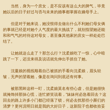
当然，身为一个庶女，是不应该有这么大的脾气，毕竟
她以后的日子好过与否与未来的婚事都掌握在嫡母手上。
但是对于她来说，她没恨得去做出什么不利她们母女俩
的事就已经是对她个人气度的最大挑战了，就别指望她还能
和和气气的对待这对母女，甚至像其他家的庶女一样处处巴
结了。
让她就这么走了？那怎么行？沈柔娘吃了一惊，心中暗
跳了一下，还没来得及说话就先伸出手抓住了她。
沈蔓娘的视线顺着自己被抓的手看向沈柔娘，眉头轻
皱，无声的望着她，像是在询问到底还有何事。
被那黑眸这样一盯，沈柔娘莫名有些心虚，但是她很快
就掩饰掉那抹心慌，连忙娇笑说着，“妹妹何必急着回去？这
回去的路上许多小门都已经落了锁，何必去扰那些小厮们的
清梦？更何况明日就是我的大好日子，这新院子也都收拾妥