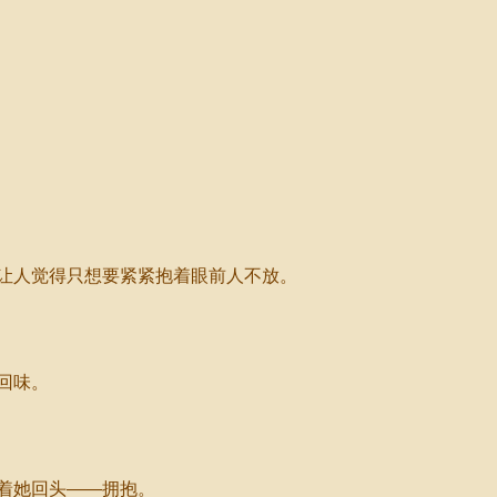
让人觉得只想要紧紧抱着眼前人不放。
回味。
着她回头——拥抱。