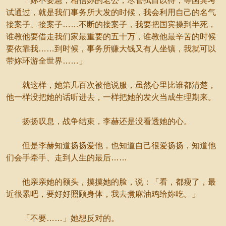
「妳不要急，相信妳的老公，尽管拭目以待，等国宾考
试通过，就是我们事务所大发的时候，我会利用自己的名气
接案子、接案子……不断的接案子，我要把国宾操到半死，
谁教他要借走我们家最重要的五十万，谁教他最辛苦的时候
要依靠我……到时候，事务所赚大钱又有人坐镇，我就可以
带妳环游全世界……」
就这样，她第几百次被他说服，虽然心里比谁都清楚，
他一样没把她的话听进去，一样把她的发火当成生理期来。
扬扬叹息，战争结束，李赫还是没看透她的心。
但是李赫知道扬扬爱他，也知道自己很爱扬扬，知道他
们会手牵手、走到人生的最后……
他亲亲她的额头，摸摸她的脸，说：「看，都瘦了，最
近很累吧，要好好照顾身体，我去煮麻油鸡给妳吃。」
「不要……」她想反对的。