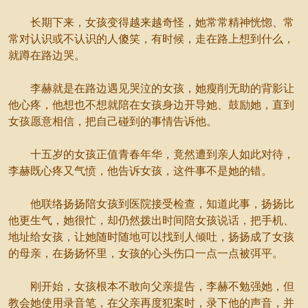
长期下来，女孩变得越来越奇怪，她常常精神恍惚、常
常对认识或不认识的人傻笑，有时候，走在路上想到什么，
就蹲在路边哭。
李赫就是在路边遇见哭泣的女孩，她瘦削无助的背影让
他心疼，他想也不想就陪在女孩身边开导她、鼓励她，直到
女孩愿意相信，把自己碰到的事情告诉他。
十五岁的女孩正值青春年华，竟然遭到亲人如此对待，
李赫既心疼又气愤，他告诉女孩，这件事不是她的错。
他联络扬扬陪女孩到医院接受检查，知道此事，扬扬比
他更生气，她很忙，却仍然拨出时间陪女孩说话，把手机、
地址给女孩，让她随时随地可以找到人倾吐，扬扬成了女孩
的母亲，在扬扬怀里，女孩的心头伤口一点一点被弭平。
刚开始，女孩根本不敢向父亲提告，李赫不勉强她，但
教会她使用录音笔，在父亲再度犯案时，录下他的声音，并