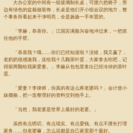
大办公室的中间有一组玻璃制长桌，可摆六把椅子，旁
边有绿色的盆栽做装饰，长桌是他们开小组会议的地方，整
个事务所看起来干净明亮，全是扬扬一手布置的。
「李赫，恭喜你。」江国宾满脸兴奋地冲过来，一把抓
住他的手臂。
「恭喜我？哦……你们已经知道啦？没错，我又赢了，
老奶奶很感激我，送给我十几颗茶叶蛋，大家拿去吃吧，记
得留两颗给我家爱妻。」李赫从包包里拿出已经冷掉的茶叶
蛋。
「爱妻？李律师，你真的有这么疼老婆吗？」会计曾小
妹揶揄，把一迭整理好的资料交到他手上。
「当然，我老婆是世界上最好的老婆。」
虽然有点唠叨、有点现实、有点爱钱、有点不擅长打理
家务……但老婆嘛，怎么说都是自己家里那个最好。