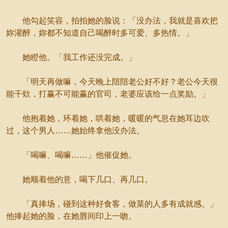
他勾起笑容，拍拍她的脸说：「没办法，我就是喜欢把
妳灌醉，妳都不知道自己喝醉时多可爱、多热情。」
她瞪他。「我工作还没完成。」
「明天再做嘛，今天晚上陪陪老公好不好？老公今天很
能干欸，打赢不可能赢的官司，老婆应该给一点奖励。」
他抱着她，环着她，哄着她，暖暖的气息在她耳边吹
过，这个男人……她始终拿他没办法。
「喝嘛、喝嘛……」他催促她。
她顺着他的意，喝下几口、再几口。
「真捧场，碰到这种好食客，做菜的人多有成就感。」
他捧起她的脸，在她唇间印上一吻。