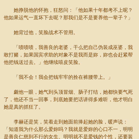
她挣脱他的怀抱，狂怒问：「他如果十年都考不上呢？
他如果运气一直坏下去呢？那我们是不是要养他一辈子？」
她背过他，笑脸战术不管用。
「啧啧啧，我善良的老婆，干么把自己伪装成巫婆，我
敢打赌，如果国宾求助的对象不是我而是妳，妳也会赶紧帮
他把钱送过去。」他继续嘻皮笑脸。
「我不会！我会把钱牢牢的拴在裤腰带上。」
觑他一眼，她气到头顶冒烟、肠子打结，她都快要气死
了，他还不当一回事，到底她要把话讲得多难听，他才明白
她是真的抓狂了。
李赫还是笑，笑着走到她面前捧起她的脸，暖声说：
「知道我为什么那么爱妳吗？我就是爱妳的心口不一，明明
是善良仁慈到不行的女生、明明就不是爱钱的个性，还要装