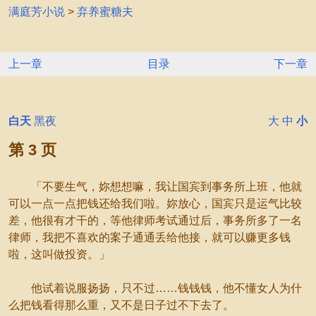
满庭芳小说
>
弃养蜜糖夫
上一章
目录
下一章
白天
黑夜
大
中
小
第 3 页
「不要生气，妳想想嘛，我让国宾到事务所上班，他就
可以一点一点把钱还给我们啦。妳放心，国宾只是运气比较
差，他很有才干的，等他律师考试通过后，事务所多了一名
律师，我把不喜欢的案子通通丢给他接，就可以赚更多钱
啦，这叫做投资。」
他试着说服扬扬，只不过……钱钱钱，他不懂女人为什
么把钱看得那么重，又不是日子过不下去了。