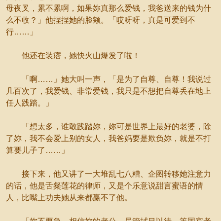
母夜叉，累不累啊，如果妳真那么爱钱，我爸送来的钱为什
么不收？」他捏捏她的脸颊。「哎呀呀，真是可爱到不
行……」
他还在装痞，她快火山爆发了啦！
「啊……」她大叫一声，「是为了自尊、自尊！我说过
几百次了，我爱钱、非常爱钱，我只是不想把自尊丢在地上
任人践踏。」
「想太多，谁敢践踏妳，妳可是世界上最好的老婆，除
了妳，我不会爱上别的女人，我爸妈要是欺负妳，就是不打
算要儿子了……」
接下来，他又讲了一大堆乱七八糟、企图转移她注意力
的话，他是舌粲莲花的律师，又是个乐意说甜言蜜语的情
人，比嘴上功夫她从来都赢不了他。