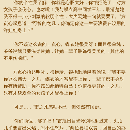
“你的个性我了解，你就是心肠太好，你怕拒绝了，对方
女孩子会伤心。也对啦！我与蝶衣高中同学三年，最清楚她
受不得一点小刺激的软弱个性，大声骂她一句就要哭了。”方
岚心叹息道：“可怜的之凡，你确定你这一生要浪费在没用的
洋娃娃身上？”
“你不该这么说的，岚心。蝶衣她很美呀！而且很单纯，
爷爷说我只要温柔带她，让她一辈子装饰得美美的，其他的
不用伤脑筋。”
方岚心抬起明眸，很抱歉、很抱歉地瞅着他说：“我不要
你这么伟大，之凡，蝶衣的才智配不上你，一辈子都不会对
你有所帮助，你不该如此牺牲自己！你值得更好的，之凡，
只有才貌双全的女孩子才配得上你！”
“可是……”雷之凡感动不已，但依然有顾虑。
“你们两位，够了吧！”雷旭日目光冷冽地射过来，头顶
几乎要冒出火焰，忍不住怒斥，“两位要唱双簧，回自己的办