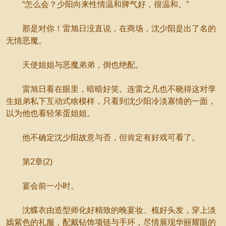
“怎么会？少阳向来性情温和脾气好，很温和。”
那是对你！雷旭日没直说，在商场，沈少阳是出了名的
无情恶魔。
天使姐姐与恶魔弟弟，倒也绝配。
雷旭日看在眼里，暗暗好笑。连雷之凡也不晓得这对孪
生姐弟私下互动式啥模样，只看到沈少阳冷淡寡情的一面，
以为他也看轻笨蛋姐姐。
他不确定沈少阳故意与否，但肯定有好戏可看了。
第2章(2)
宴会前一小时。
沈蝶衣由造型师化好精致的晚宴妆、梳好头发，穿上淡
嫣紫色的礼服，配戴钻饰项链与手环，尽情展现华丽耀眼的