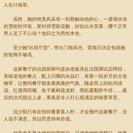
人生计画里。
虽然，她的绝美风采有一刹那触动他的心，一袭湖水绿
的雪纺纱洋装，更衬得雪肤花貌，好似出水芙蓉，哪个正常
男人见了不心动？他归之为男性本色。
至少她“出得厅堂”，带出门很风光。雷旭日决定包容她
的智商不够高。
这家餐厅的法国厨师均是由老板亲赴法国测试后聘回，
美味道地的餐点，配上闪耀的水晶灯，有着一段岁月的古老
钢琴，让整间餐厅散发着典雅的气氛，随桌而上的松鸡清
汤、红酒局田螺、鱼子酱鲜蔬龙虾、黑松露鹅肝牛排……最
后的法式甜点上桌，果真是令人打心底满足的味蕾享受。
沈少阳只有在招待重要客人时，才会预约这家餐厅，没
人说不满意，所以昂贵得有价值。