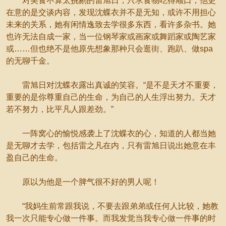
对美食不算太挑剔的雷旭日，只求食物吃得顺口，他更
在意的是交谈内容，发现沈蝶衣并不是无知，或许不用担心
未来的关系，她有闲情逸致去学很多东西，看许多杂书。她
也许无法自成一家，当一位钢琴家或画家或舞蹈家或陶艺家
或……但也绝不是他原先想象那种只会逛街、跑趴、做spa
的无聊千金。
雷旭日对沈蝶衣露出真诚的笑容。“是不是天才不重要，
重要的是你尊重自己的生命，为自己的人生浮出努力。天才
若不努力，比平凡人跟差劲。”
一阵窝心的愉悦感袭上了沈蝶衣的心，知道的人都当她
是无聊才去学，包括雷之凡在内，只有雷旭日说出她意在丰
盈自己的生命。
原以为他是一个脾气很不好的男人呢！
“我妈生前常跟我说，不要去跟弟弟或任何人比较，她教
我一次只能专心做一件事。而我发觉当我专心做一件事的时