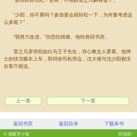
“那你好好玩吧！还有，不用跟雷之凡解释这个。”
“少阳，你不累吗？参加宴会就轻松一下，为何要考虑这
么多呢？”
“我努力改进。”但恐怕很难。他转身回书房。
雷之凡穿得宛如白马王子先生，存心教女人爱慕。他绅
士的扶沈蝶衣上车，郭玥坐司机旁边，沈大佬与沈少阳都没
在客厅相送。
上一章
下一章
返回书页
返回目录
下载本书
© 满庭芳小说
回顶部↑