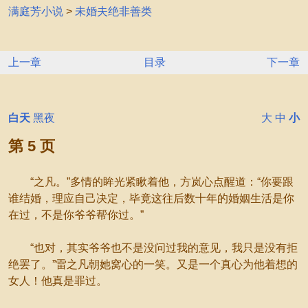
满庭芳小说
>
未婚夫绝非善类
上一章
目录
下一章
白天
黑夜
大
中
小
第 5 页
“之凡。”多情的眸光紧瞅着他，方岚心点醒道：“你要跟
谁结婚，理应自己决定，毕竟这往后数十年的婚姻生活是你
在过，不是你爷爷帮你过。”
“也对，其实爷爷也不是没问过我的意见，我只是没有拒
绝罢了。”雷之凡朝她窝心的一笑。又是一个真心为他着想的
女人！他真是罪过。