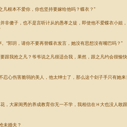
之凡根本不爱你，你也坚持要嫁给他吗？蝶衣？”
并非傻子，也不是言听计从的愚孝之徒，即使他不爱蝶衣小姐，
”
。“郭玥，请你不要再替蝶衣发言，她没有思想没有嘴巴吗？”
要跟我抢之凡？爷爷说之凡很适合我，果然，跟之凡约会很愉快
忍心伤害脆弱的美人，他太绅士了，那么这个刽子手只有她来
，大家闺秀的养成教育你无一不学，我相信在Ｈ大也没人敢跟你争
抢未婚夫？