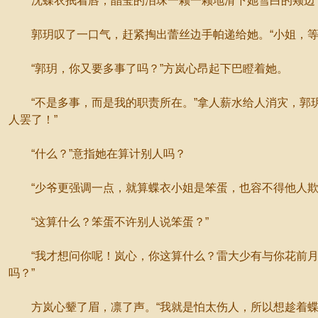
沈蝶衣抿着唇，晶莹的泪珠一颗一颗地滑下她雪白的颊边
郭玥叹了一口气，赶紧掏出蕾丝边手帕递给她。“小姐，等
“郭玥，你又要多事了吗？”方岚心昂起下巴瞪着她。
“不是多事，而是我的职责所在。”拿人薪水给人消灾，郭玥
人罢了！”
“什么？”意指她在算计别人吗？
“少爷更强调一点，就算蝶衣小姐是笨蛋，也容不得他人欺
“这算什么？笨蛋不许别人说笨蛋？”
“我才想问你呢！岚心，你这算什么？雷大少有与你花前月
吗？”
方岚心颦了眉，凛了声。“我就是怕太伤人，所以想趁着蝶