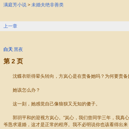
满庭芳小说
>
未婚夫绝非善类
上一章
白天
黑夜
第 2 页
沈蝶衣听得晕头转向，方岚心是在责备她吗？为何要责备她
她该怎么办？
这一刻，她感觉自己像狼狈又无知的傻子。
郭玥平和的迎视方岚心。“岚心，我们曾同学三年，我真心
爷恳求退婚，这才是正常的程序。我不必明说你也该看得出来