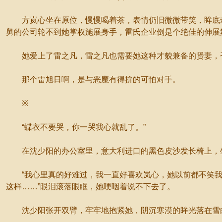
方岚心坐在原位，慢慢喝着茶，表情仍旧微微带笑，眸底却
舅的公司轮不到她掌权施展身手，雷氏企业倒是个绝佳的伸展
她爱上了雷之凡，雷之凡也需要她这种才貌兼备的贤妻，否
那个雷旭日啊，是与恶魔有得拚的可怕对手。
※
“蝶衣不要哭，你一哭我心就乱了。”
在沈少阳的办公室里，意大利进口的黑色皮沙发长椅上，坐
“我心里真的好难过，我一直好喜欢岚心，她以前都不笑我
这样……”眼泪滚落眼眶，她哽咽着说不下去了。
沈少阳张开双臂，牢牢地抱紧她，阴沉寒漠的眸光落在雪白