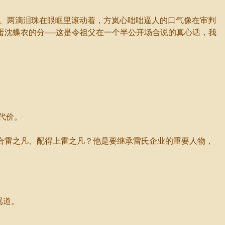
张、两滴泪珠在眼眶里滚动着，方岚心咄咄逼人的口气像在审判
蛋沈蝶衣的分──这是令祖父在一个半公开场合说的真心话，我
代价。
合雷之凡、配得上雷之凡？他是要继承雷氏企业的重要人物，
骂道。