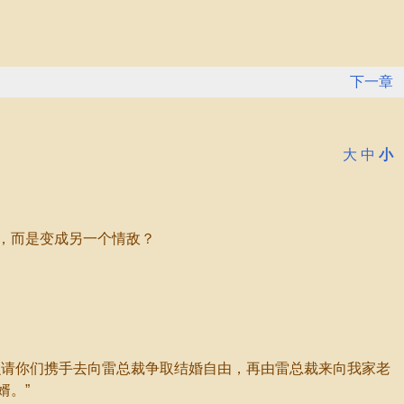
下一章
大
中
小
，而是变成另一个情敌？
请你们携手去向雷总裁争取结婚自由，再由雷总裁来向我家老
婿。”