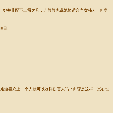
，她并非配不上雷之凡，连舅舅也说她极适合当女强人，但舅
旭日。
难道喜欢上一个人就可以这样伤害人吗？典蓉是这样，岚心也