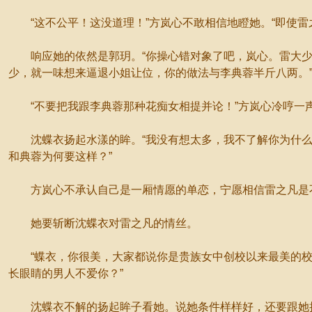
“这不公平！这没道理！”方岚心不敢相信地瞪她。“即使雷
响应她的依然是郭玥。“你操心错对象了吧，岚心。雷大少
少，就一味想来逼退小姐让位，你的做法与李典蓉半斤八两。
“不要把我跟李典蓉那种花痴女相提并论！”方岚心冷哼一声
沈蝶衣扬起水漾的眸。“我没有想太多，我不了解你为什么
和典蓉为何要这样？”
方岚心不承认自己是一厢情愿的单恋，宁愿相信雷之凡是不
她要斩断沈蝶衣对雷之凡的情丝。
“蝶衣，你很美，大家都说你是贵族女中创校以来最美的校花
长眼睛的男人不爱你？”
沈蝶衣不解的扬起眸子看她。说她条件样样好，还要跟她