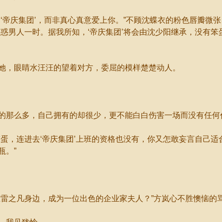
帝庆集团’，而非真心真意爱上你。”不顾沈蝶衣的粉色唇瓣微
惑男人一时。据我所知，‘帝庆集团’将会由沈少阳继承，没有笨
，眼睛水汪汪的望着对方，委屈的模样楚楚动人。
那么多，自己拥有的却很少，更不能白白伤害一场而没有任何
，连进去‘帝庆集团’上班的资格也没有，你又怎敢妄言自己适
瓶。”
雷之凡身边，成为一位出色的企业家夫人？”方岚心不胜懊恼的