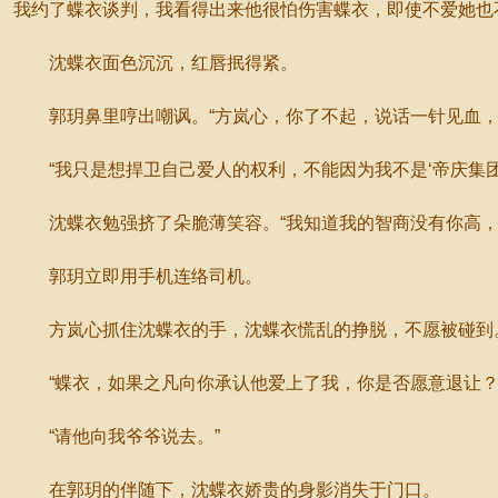
我约了蝶衣谈判，我看得出来他很怕伤害蝶衣，即使不爱她也不
沈蝶衣面色沉沉，红唇抿得紧。
郭玥鼻里哼出嘲讽。“方岚心，你了不起，说话一针见血，
“我只是想捍卫自己爱人的权利，不能因为我不是‘帝庆集团
沈蝶衣勉强挤了朵脆薄笑容。“我知道我的智商没有你高，
郭玥立即用手机连络司机。
方岚心抓住沈蝶衣的手，沈蝶衣慌乱的挣脱，不愿被碰到
“蝶衣，如果之凡向你承认他爱上了我，你是否愿意退让？
“请他向我爷爷说去。”
在郭玥的伴随下，沈蝶衣娇贵的身影消失于门口。