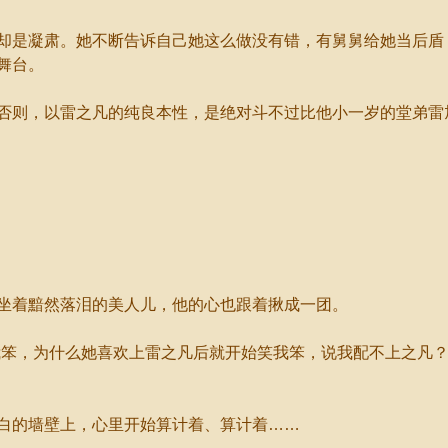
是凝肃。她不断告诉自己她这么做没有错，有舅舅给她当后盾
舞台。
则，以雷之凡的纯良本性，是绝对斗不过比他小一岁的堂弟雷
着黯然落泪的美人儿，他的心也跟着揪成一团。
笨，为什么她喜欢上雷之凡后就开始笑我笨，说我配不上之凡？
的墙壁上，心里开始算计着、算计着……