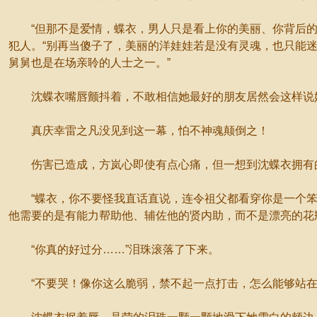
“但那不是爱情，蝶衣，男人只是看上你的美丽、你背后的‘
犯人。“别再当傻子了，美丽的洋娃娃若是没有灵魂，也只能迷
舅舅也是在场亲聆的人士之一。”
沈蝶衣嘴唇颤抖着，不敢相信她最好的朋友居然会这样说她
真庆幸雷之凡没见到这一幕，怕不神魂颠倒之！
伤害已造成，方岚心即使有点心痛，但一想到沈蝶衣拥有的
“蝶衣，你不要怪我直话直说，连令祖父都看穿你是一个笨蛋
他需要的是有能力帮助他、辅佐他的贤内助，而不是漂亮的花
“你真的好过分……”泪珠滚落了下来。
“不要哭！像你这么脆弱，禁不起一点打击，怎么能够站在