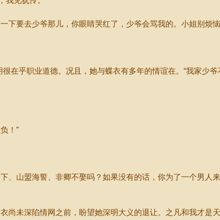
，我见犹怜。
一下要去少爷那儿，你眼睛哭红了，少爷会骂我的。小姐别烦恼
很在乎职业道德。况且，她与蝶衣有多年的情谊在。“我家少爷
负！”
下、山盟海誓、非卿不娶吗？如果没有的话，你为了一个男人来
衣尚未深陷情网之前，盼望她深明大义的退让。之凡和我才是天